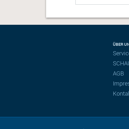
ÜBER U
Servi
SCHAU
AGB
Impre
Konta