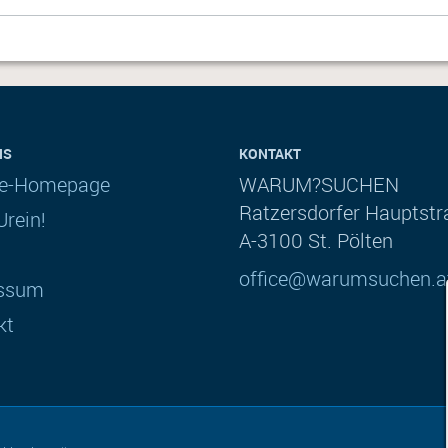
NS
KONTAKT
ce-Homepage
WARUM?SUCHEN
Ratzersdorfer Hauptstr
rein!
A-3100 St. Pölten
office@warumsuchen.a
ssum
kt