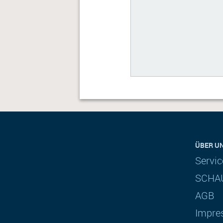
ÜBER U
Servi
SCHAU
AGB
Impre