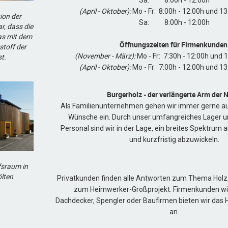
Sa: 8:00h - 12:00h
(April - Oktober):
Mo - Fr: 8:00h - 12:00h und 13
ion der
Sa: 8:00h - 12:00h
r, dass die
as mit dem
Öffnungszeiten für Firmenkunde
stoff der
(November - März):
Mo - Fr: 7:30h - 12:00h und 
st.
(April - Oktober):
Mo - Fr: 7:00h - 12:00h und 13
Burgerholz - der verlängerte Arm der 
Als Familienunternehmen gehen wir immer gerne auf 
Wünsche ein. Durch unser umfangreiches Lager 
Personal sind wir in der Lage, ein breites Spektrum 
und kurzfristig abzuwickeln.
fsraum in
ölten
Privatkunden finden alle Antworten zum Thema Holz,
zum Heimwerker-Großprojekt. Firmenkunden w
Dachdecker, Spengler oder Baufirmen bieten wir das 
an.