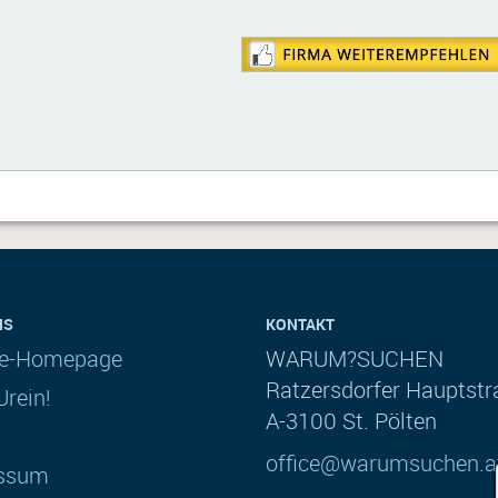
NS
KONTAKT
ce-Homepage
WARUM?SUCHEN
Ratzersdorfer Hauptstr
rein!
A-3100 St. Pölten
office@warumsuchen.a
ssum