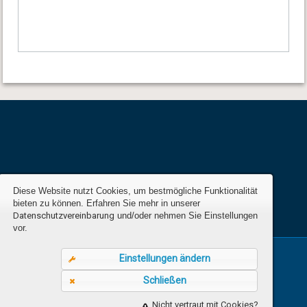
Diese Website nutzt Cookies, um bestmögliche Funktionalität
bieten zu können. Erfahren Sie mehr in unserer
Datenschutzvereinbarung
und/oder nehmen Sie Einstellungen
vor.
Einstellungen ändern
Impressum
AGB
Kontakt
Datenschutz
Schließen
Cookie Einstellungen
Nicht vertraut mit Cookies?